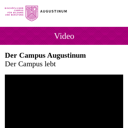
Sprung zum Hauptinhalt
Sprung zur Fusszeile
Video
Der Campus Augustinum
Der Campus lebt