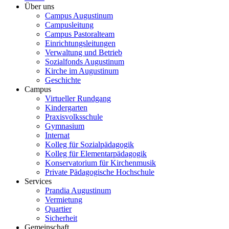
Über uns
Campus Augustinum
Campusleitung
Campus Pastoralteam
Einrichtungsleitungen
Verwaltung und Betrieb
Sozialfonds Augustinum
Kirche im Augustinum
Geschichte
Campus
Virtueller Rundgang
Kindergarten
Praxisvolksschule
Gymnasium
Internat
Kolleg für Sozialpädagogik
Kolleg für Elementarpädagogik
Konservatorium für Kirchenmusik
Private Pädagogische Hochschule
Services
Prandia Augustinum
Vermietung
Quartier
Sicherheit
Gemeinschaft