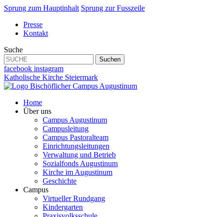
Sprung zum Hauptinhalt
Sprung zur Fusszeile
Presse
Kontakt
Suche
Suchen
facebook
instagram
Katholische Kirche Steiermark
Home
Über uns
Campus Augustinum
Campusleitung
Campus Pastoralteam
Einrichtungsleitungen
Verwaltung und Betrieb
Sozialfonds Augustinum
Kirche im Augustinum
Geschichte
Campus
Virtueller Rundgang
Kindergarten
Praxisvolksschule