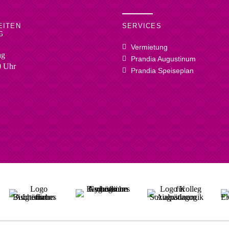
EITEN
SERVICES
G
Vermietung
ag
Prandia Augustinum
0 Uhr
Prandia Speiseplan