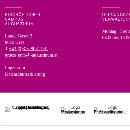
BISCHÖFLICHER
ÖFFNUNGSZ
CAMPUS
VERWALTUN
AUGUSTINUM
Montag - Freit
Lange Gasse 2
08.00 bis 13.0
8010
Graz
T
+43 (0)316 8031 961
gruess.gott-@-augustinum.at
Impressum
Datenschutzerklärung