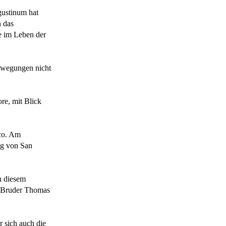
gustinum hat
h das
e im Leben der
ewegungen nicht
re, mit Blick
sco. Am
ng von San
n diesem
ns Bruder Thomas
r sich auch die