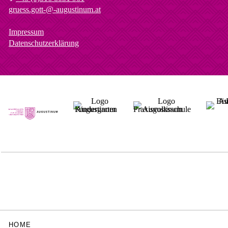
gruess.gott-@-augustinum.at
Impressum
Datenschutzerklärung
HOME