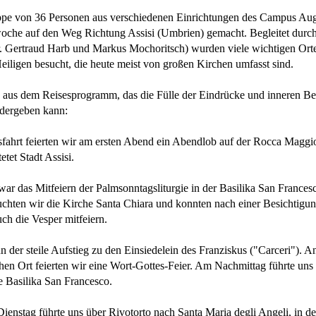
ppe von 36 Personen aus verschiedenen Einrichtungen des Campus Au
woche auf den Weg Richtung Assisi (Umbrien) gemacht. Begleitet durc
r. Gertraud Harb und Markus Mochoritsch) wurden viele wichtigen Ort
eiligen besucht, die heute meist von großen Kirchen umfasst sind.
 aus dem Reisesprogramm, das die Fülle der Eindrücke und inneren B
dergeben kann:
fahrt feierten wir am ersten Abend ein Abendlob auf der Rocca Maggio
etet Stadt Assisi.
war das Mitfeiern der Palmsonntagsliturgie in der Basilika San France
chten wir die Kirche Santa Chiara und konnten nach einer Besichtigu
ch die Vesper mitfeiern.
der steile Aufstieg zu den Einsiedelein des Franziskus ("Carceri"). A
schen Ort feierten wir eine Wort-Gottes-Feier. Am Nachmittag führte u
e Basilika San Francesco.
ienstag führte uns über Rivotorto nach Santa Maria degli Angeli, in de