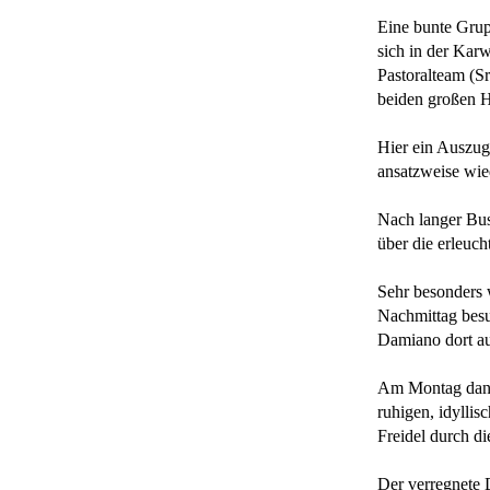
Eine bunte Gru
sich in der Kar
Pastoralteam (S
beiden großen H
Hier ein Auszug
ansatzweise wie
Nach langer Bus
über die erleucht
Sehr besonders 
Nachmittag besu
Damiano dort au
Am Montag dann 
ruhigen, idylli
Freidel durch di
Der verregnete D