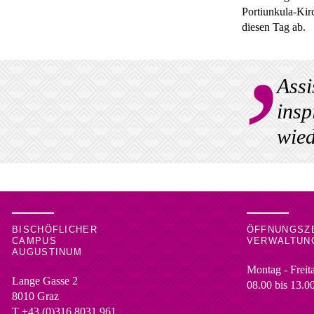
Portiunkula-Kir
diesen Tag ab.
Assi
insp
wied
BISCHÖFLICHER
ÖFFNUNGSZ
CAMPUS
VERWALTUN
AUGUSTINUM
Montag - Freit
Lange Gasse 2
08.00 bis 13.0
8010
Graz
T
+43 (0)316 8031 961